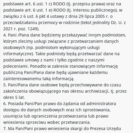
podstawie art. 6 ust. 1 c) RODO (tj. przepisu prawa) oraz na
podstawie art. 6 ust. 1 e) RODO (tj. interesu publicznego), w
związku z 6 ust. 6 pkt 4 ustawy z dnia 29 lipca 2005 r. o
przeciwdziałaniu przemocy w rodzinie (tekst jednolity Dz. U. z
2021 r. poz. 1249).
4. Pani /Pana dane będziemy przekazywać innym podmiotom,
którym zlecimy usługi związane z przetwarzaniem danych
osobowych (np. podmiotom wykonującym usługi
informatyczne). Takie podmioty będą przetwarzać dane na
podstawie umowy z nami i tylko zgodnie z naszymi
poleceniami. Ponadto w zakresie stanowiącym informację
publiczną Pani/Pana dane będą ujawniane każdemu
zainteresowanemu taką informacją.
5. Pani/Pana dane osobowe będą przechowywane do czasu
zakończenia obowiązującego nas okresu archiwizacji, tj. przez
okres 5 lat.
6. Posiada Pani/Pan prawo do żądania od administratora
dostępu do danych osobowych oraz ich sprostowania,
usunięcia lub ograniczenia przetwarzania lub prawo
wniesienia sprzeciwu wobec przetwarzania.
7. Ma Pan/Pani prawo wniesienia skargi do Prezesa Urzędu