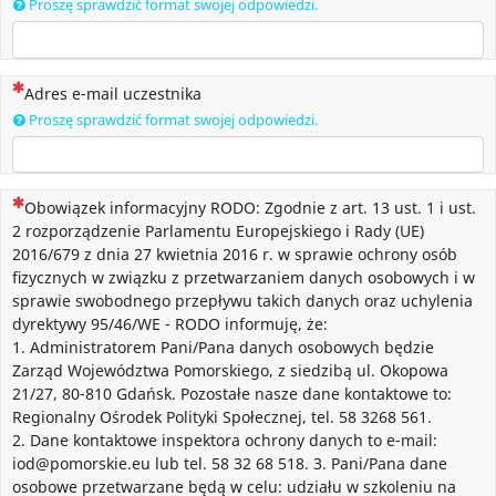
Proszę sprawdzić format swojej odpowiedzi.
(To pytanie jest wymagane)
Adres e-mail uczestnika
Proszę sprawdzić format swojej odpowiedzi.
(To pytanie jest wymagane)
Obowiązek informacyjny RODO: Zgodnie z art. 13 ust. 1 i ust.
2 rozporządzenie Parlamentu Europejskiego i Rady (UE)
2016/679 z dnia 27 kwietnia 2016 r. w sprawie ochrony osób
fizycznych w związku z przetwarzaniem danych osobowych i w
sprawie swobodnego przepływu takich danych oraz uchylenia
dyrektywy 95/46/WE - RODO informuję, że:
1. Administratorem Pani/Pana danych osobowych będzie
Zarząd Województwa Pomorskiego, z siedzibą ul. Okopowa
21/27, 80-810 Gdańsk. Pozostałe nasze dane kontaktowe to:
Regionalny Ośrodek Polityki Społecznej, tel. 58 3268 561.
2. Dane kontaktowe inspektora ochrony danych to e-mail:
iod@pomorskie.eu lub tel. 58 32 68 518. 3. Pani/Pana dane
osobowe przetwarzane będą w celu: udziału w szkoleniu na