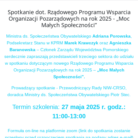
Spotkanie dot. Rządowego Programu Wsparcia
Organizacji Pozarządowych na rok 2025 - „Moc
Małych Społeczności”
Ministra ds. Społeczeństwa Obywatelskiego
Adriana Porowska
,
Podsekretarz Stanu w KPRM
Marek Krawczyk
oraz
Agnieszka
Baranowska
– Członek Zarządu Województwa Pomorskiego
serdecznie zapraszają przedstawicieli trzeciego sektora do udziału
w spotkaniu dotyczącym nowego Rządowego Programu Wsparcia
Organizacji Pozarządowych na rok 2025 –
„Moc Małych
Społeczności”.
Prowadzący spotkanie - Przewodniczący Rady NIW-CRSO,
doradca Ministry ds. Społeczeństwa Obywatelskiego Piotr Stec.
Termin szkolenia:
27 maja 2025 r. godz.:
11:00-13:00
Formuła on-line na platformie zoom (link do spotkania zostanie
przesłany przed rozpoczęciem spotkania na podany adres e-mail)