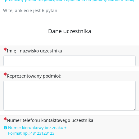
W tej ankiecie jest 6 pytań.
Dane uczestnika
(To pytanie jest wymagane)
Imię i nazwisko uczestnika
(To pytanie jest wymagane)
Reprezentowany podmiot:
(To pytanie jest wymagane)
Numer telefonu kontaktowego uczestnika
Numer kierunkowy bez znaku +
Format np.: 48123123123